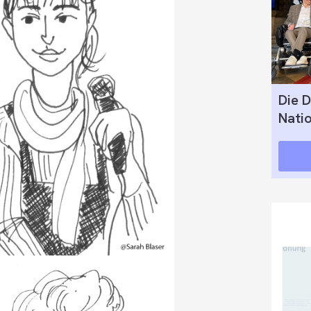
Die D
Nati