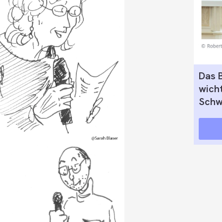
Das 
wicht
Schw