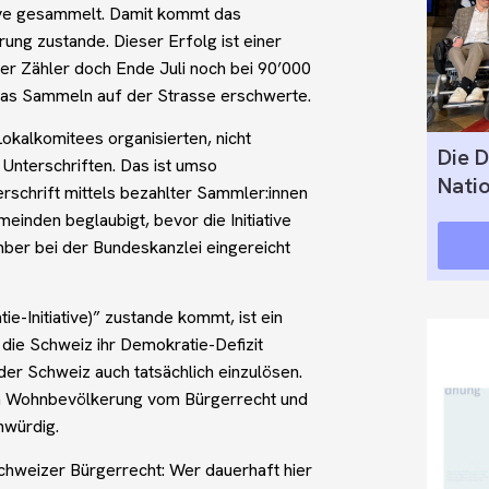
tive gesammelt. Damit kommt das
rung zustande. Dieser Erfolg ist einer
der Zähler doch Ende Juli noch bei 90’000
 das Sammeln auf der Strasse erschwerte.
Lokalkomitees organisierten, nicht
Die D
 Unterschriften. Das ist umso
Nati
erschrift mittels bezahlter Sammler:innen
einden beglaubigt, bevor die Initiative
ber bei der Bundeskanzlei eingereicht
e-Initiative)” zustande kommt, ist ein
 die Schweiz ihr Demokratie-Defizit
r Schweiz auch tatsächlich einzulösen.
gen Wohnbevölkerung vom Bürgerrecht und
unwürdig.
chweizer Bürgerrecht: Wer dauerhaft hier